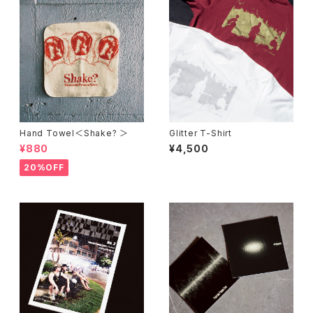
Hand Towel＜Shake? ＞
Glitter T-Shirt
¥880
¥4,500
20%OFF