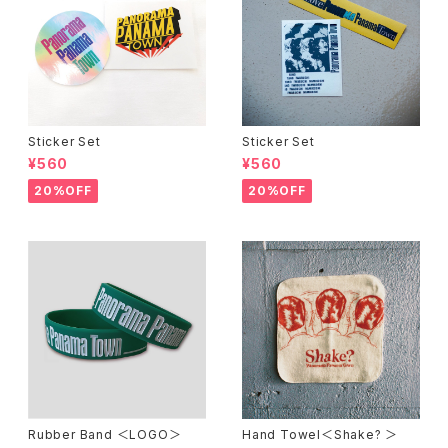
Sticker Set
Sticker Set
¥560
¥560
20%OFF
20%OFF
Rubber Band ＜LOGO＞
Hand Towel＜Shake? ＞