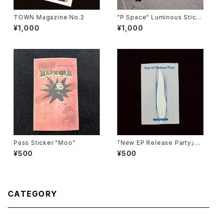
TOWN Magazine No.2
"P Space" Luminous Stick
er Set
¥1,000
¥1,000
Pass Sticker "Moo"
「New EP Release Party」Pa
ss Sticker (無記入ver)
¥500
¥500
CATEGORY