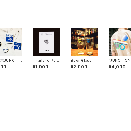
東京JUNCTIO
Thailand Post
Beer Glass
"JUNCTION"
 Badge Coll
card Set
-Shirt
500
¥1,000
¥2,000
¥4,000
tion (Rando