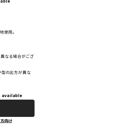
lable
生地使用。
干異なる場合がござ
や型の出方が異な
 available
の方向け