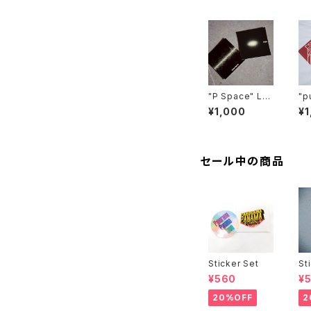
"P Space" Lu
"p
minous Sticke
Po
¥1,000
¥1
r Set
セール中の商品
Sticker Set
St
¥560
¥
20%OFF
2