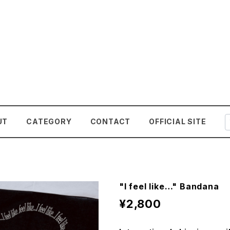
UT
CATEGORY
CONTACT
OFFICIAL SITE
"I feel like…" Bandana
¥2,800