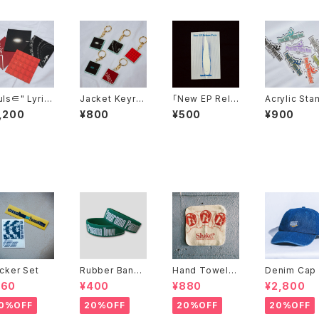
uls∈" Lyric
Jacket Keyrin
「New EP Rele
Acrylic Sta
stcard Set
g ver.2 (Rand
ase Party」Pas
(Random)
,200
¥800
¥500
¥900
om)
s Sticker (無記
入ver)
icker Set
Rubber Band
Hand Towel＜
Denim Cap
＜LOGO＞
Shake? ＞
560
¥400
¥880
¥2,800
0%OFF
20%OFF
20%OFF
20%OFF