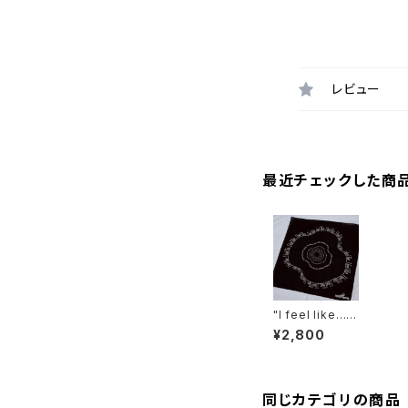
レビュー
最近チェックした商
"I feel like…"
Bandana
¥2,800
同じカテゴリの商品