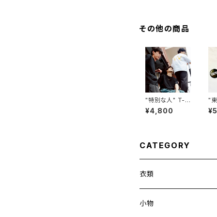
その他の商品
"特別な人" T-S
"
hirt
N"
¥4,800
¥
ec
m)
CATEGORY
衣類
小物