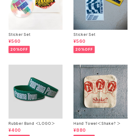
Sticker Set
Sticker Set
¥560
¥560
20%OFF
20%OFF
Rubber Band ＜LOGO＞
Hand Towel＜Shake? ＞
¥400
¥880