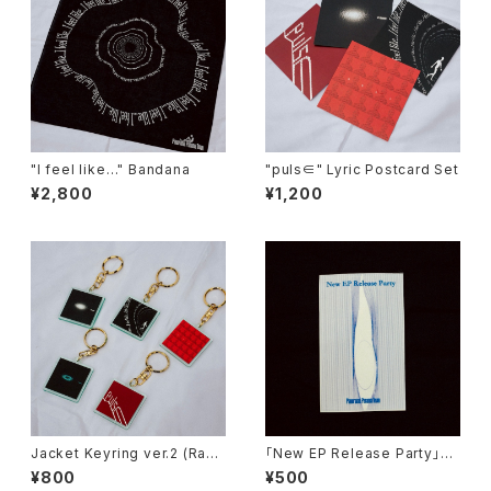
"I feel like…" Bandana
"puls∈" Lyric Postcard Set
¥2,800
¥1,200
Jacket Keyring ver.2 (Rand
「New EP Release Party」Pa
om)
ss Sticker (無記入ver)
¥800
¥500