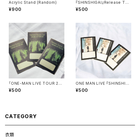
Acrylic Stand (Random)
『SHINSHIGAI』Release Tou
r 2025 Pass Sticker(無記入
¥900
¥500
ver)
「ONE-MAN LIVE TOUR 202
ONE MAN LIVE 『SHINSHIG
6」Pass Sticker (無記入ver)
AI』Release Tour 2025 Pas
¥500
¥500
s Sticker
CATEGORY
衣類