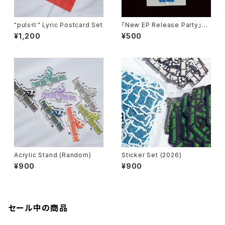
"puls∈" Lyric Postcard Set
「New EP Release Party」Pa
ss Sticker (無記入ver)
¥1,200
¥500
Acrylic Stand (Random)
Sticker Set (2026)
¥900
¥900
セール中の商品