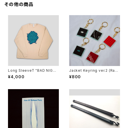
その他の商品
Long SleeveT "BAD NIGH
Jacket Keyring ver.2 (Rand
T"
om)
¥4,000
¥800