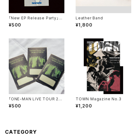
「New EP Release Party」Pa
Leather Band
ss Sticker (無記入ver)
¥500
¥1,800
「ONE-MAN LIVE TOUR 202
TOWN Magazine No.3
6」Pass Sticker (無記入ver)
¥500
¥1,200
CATEGORY