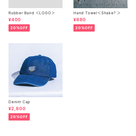
Rubber Band ＜LOGO＞
Hand Towel＜Shake? ＞
¥400
¥880
20%OFF
20%OFF
Denim Cap
¥2,800
20%OFF