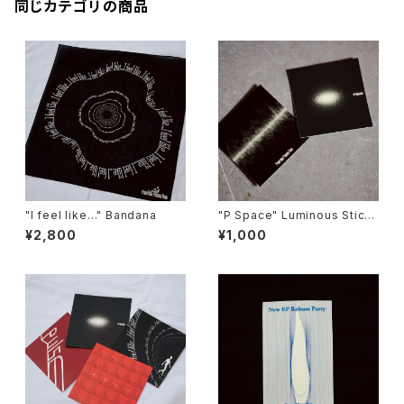
同じカテゴリの商品
"I feel like…" Bandana
"P Space" Luminous Stick
er Set
¥2,800
¥1,000