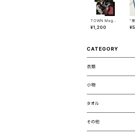
TOWN Magaz
"
ine No.3
N"
¥1,200
¥
er
CATEGORY
衣類
小物
タオル
その他