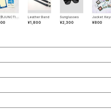
東京JUNCTIO
Leather Band
Sunglasses
Jacket Key
 Pass Stick
g (Random)
500
¥1,800
¥2,300
¥800
 (無記入ver)