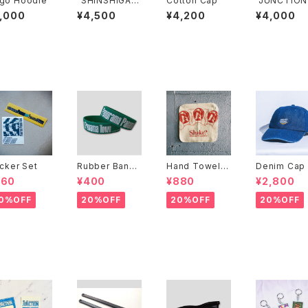
go Hoodie
"SHINSHIGAI"
Cotton Cap
"JUNCTION"
T-Shirt
-Shirt
7,000
¥4,500
¥4,200
¥4,000
icker Set
Rubber Band
Hand Towel＜
Denim Cap
＜LOGO＞
Shake? ＞
560
¥400
¥880
¥2,800
0%OFF
20%OFF
20%OFF
20%OFF