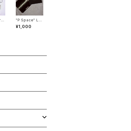
rin
"P Space" Lu
minous Sticke
¥1,000
r Set