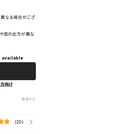
干異なる場合がござ
柄や型の出方が異な
 available
の方向け
通報する
(20)