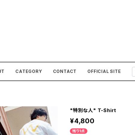
UT
CATEGORY
CONTACT
OFFICIAL SITE
"特別な人" T-Shirt
¥4,800
残り1点