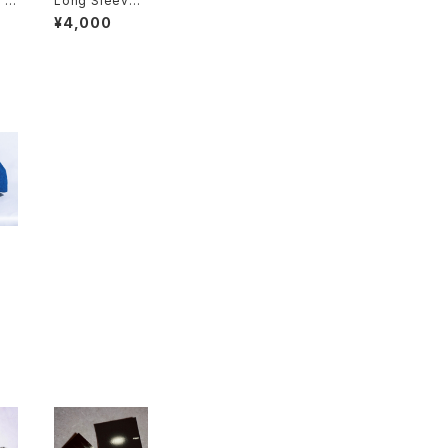
 T
Long SleeveT
"Shake?"
¥4,000