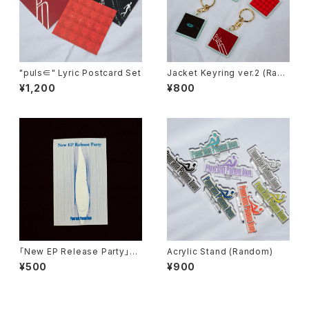
"puls∈" Lyric Postcard Set
Jacket Keyring ver.2 (Rand
om)
¥1,200
¥800
「New EP Release Party」Pa
Acrylic Stand (Random)
ss Sticker (無記入ver)
¥500
¥900