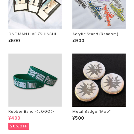
ONE MAN LIVE 『SHINSHIG
Acrylic Stand (Random)
AI』Release Tour 2025 Pas
¥500
¥900
s Sticker
Rubber Band ＜LOGO＞
Metal Badge "Moo"
¥400
¥500
20%OFF