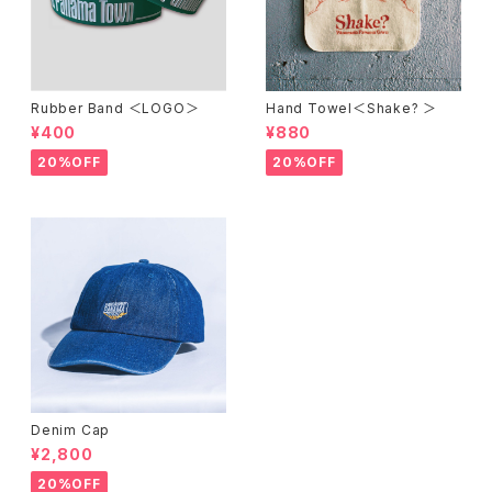
Rubber Band ＜LOGO＞
Hand Towel＜Shake? ＞
¥400
¥880
20%OFF
20%OFF
Denim Cap
¥2,800
20%OFF