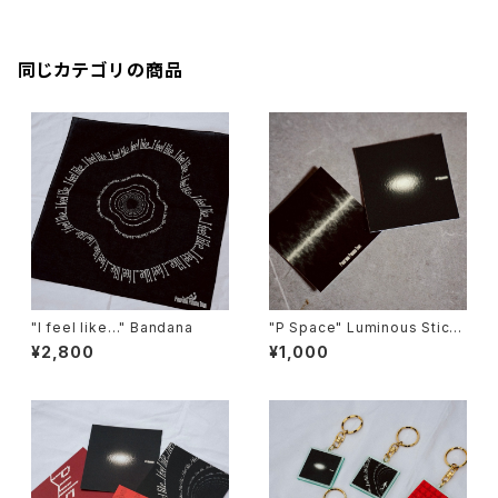
同じカテゴリの商品
"I feel like…" Bandana
"P Space" Luminous Stick
er Set
¥2,800
¥1,000