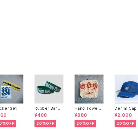
icker Set
Rubber Band
Hand Towel＜
Denim Cap
＜LOGO＞
Shake? ＞
560
¥400
¥880
¥2,800
0%OFF
20%OFF
20%OFF
20%OFF