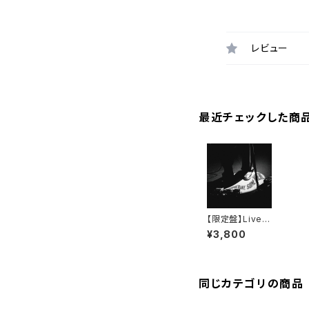
レビュー
最近チェックした商
【限定盤】Live A
lbum「Someda
¥3,800
y, Somewher
e」
同じカテゴリの商品