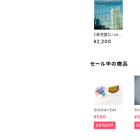
【通常盤】Live A
lbum「Someda
¥2,200
y, Somewher
e」
セール中の商品
Sticker Set
St
¥560
¥
20%OFF
2