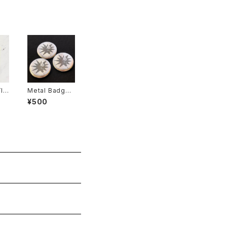
IO
Metal Badge
ck
"Moo"
¥500
r)