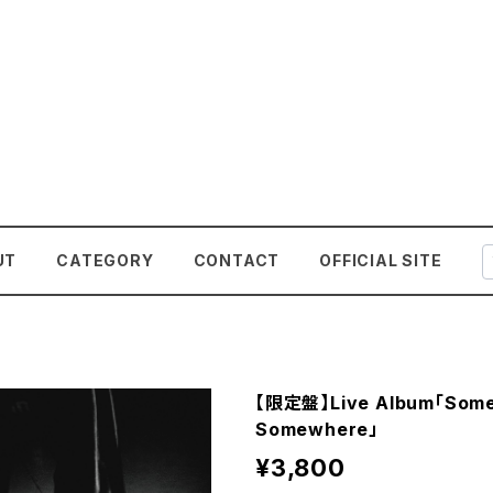
UT
CATEGORY
CONTACT
OFFICIAL SITE
【限定盤】Live Album「Some
Somewhere」
¥3,800