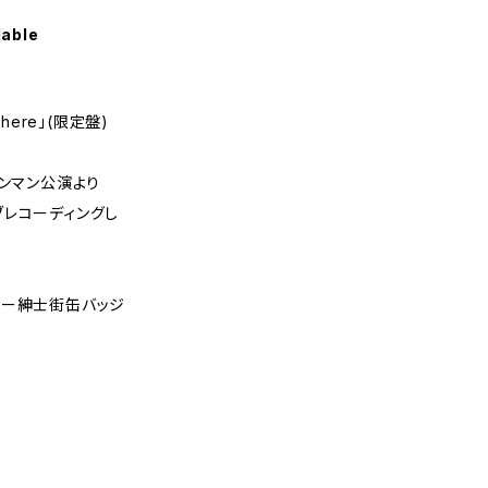
lable
ewhere」(限定盤)
ワンマン公演より
イブレコーディングし
ュー紳士街缶バッジ