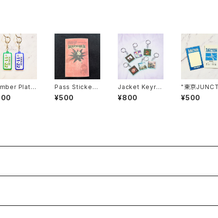
mber Plate
Pass Sticker
Jacket Keyrin
"東京JUNCT
yholder
"Moo"
g (Random)
N" Pass Sti
800
¥500
¥800
¥500
er (無記入ve