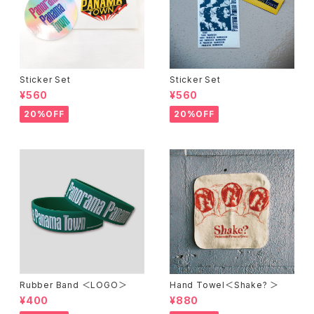
Sticker Set
Sticker Set
¥560
¥560
20%OFF
20%OFF
Rubber Band ＜LOGO＞
Hand Towel＜Shake? ＞
¥400
¥880