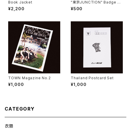
Book Jacket
"東京JUNCTION" Badge Co
llection (Random)
¥2,200
¥500
TOWN Magazine No.2
Thailand Postcard Set
¥1,000
¥1,000
CATEGORY
衣類